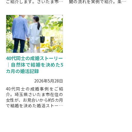
ご紹介します。さいたま市の
聞の流れを実例で紹介。条件
結婚相談所KMAで寄り添いな
より安心感を重視した決断
がら進めた成婚ストーリーと
や、仲人20年の視点から見た
して、安心して読める実例で
注意点・成功のポイントを解
す。
説します。
40代同士の成婚ストーリー
｜自然体で結婚を決めた5
カ月の婚活記録
2026年5月28日
40代同士の成婚事例をご紹
介。埼玉県さいたま市在住の
女性が、お見合いから約5カ月
で結婚を決めた婚活ストーリ
ーです。自然体で話せる安心
感、現実的なテーマの共有、
丁寧に積み重ねた信頼が未来
につながりました。