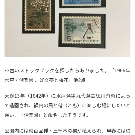
※古いストックブックを探したらありました。「1966年
水戸・偕楽園 、好文亭と梅花」他2点。
天保13年（1842年）に水戸藩第九代藩主徳川斉昭によっ
て造園され、領内の民と偕（とも）に楽しむ場にしたいと
願い、「偕楽園」と命名したそうです。
公園内には約百品種・三千本の梅が植えられ、早春には梅