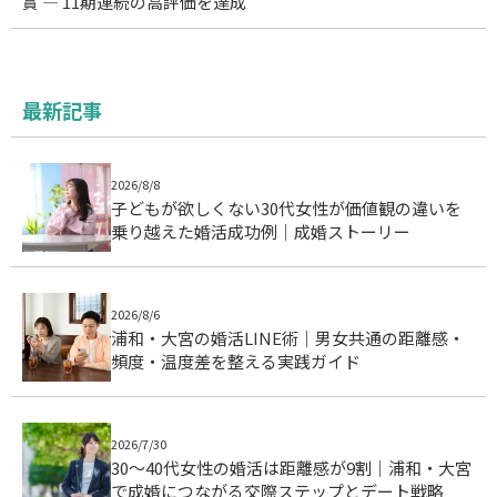
賞 ― 11期連続の高評価を達成
最新記事
2026/8/8
子どもが欲しくない30代女性が価値観の違いを
乗り越えた婚活成功例｜成婚ストーリー
2026/8/6
浦和・大宮の婚活LINE術｜男女共通の距離感・
頻度・温度差を整える実践ガイド
2026/7/30
30〜40代女性の婚活は距離感が9割｜浦和・大宮
で成婚につながる交際ステップとデート戦略