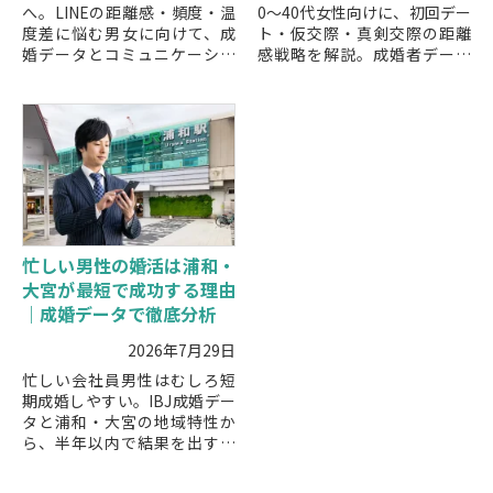
へ。LINEの距離感・頻度・温
0〜40代女性向けに、初回デー
度差に悩む男女に向けて、成
ト・仮交際・真剣交際の距離
婚データとコミュニケーショ
感戦略を解説。成婚者データ
ン指導の知見から、自然に続
をもとに、地域特性を活かし
くLINEのコツと地域特性に合
たデートの進め方と成功ポイ
った進め方を解説します。
ントを紹介します。
忙しい男性の婚活は浦和・
大宮が最短で成功する理由
｜成婚データで徹底分析
2026年7月29日
忙しい会社員男性はむしろ短
期成婚しやすい。IBJ成婚デー
タと浦和・大宮の地域特性か
ら、半年以内で結果を出す最
短ルートを解説。忙しい男性
専用の婚活戦略も紹介。