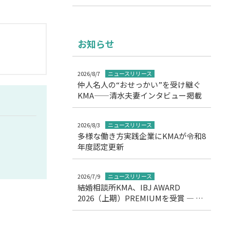
お知らせ
2026/8/7
ニュースリリース
仲人名人の“おせっかい”を受け継ぐ
KMA——清水夫妻インタビュー掲載
2026/8/3
ニュースリリース
多様な働き方実践企業にKMAが令和8
年度認定更新
2026/7/9
ニュースリリース
結婚相談所KMA、IBJ AWARD
2026（上期）PREMIUMを受賞 ― 11
期連続の高評価を達成