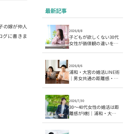
最新記事
子の嫁が仲人
2026/8/8
ログに書きま
子どもが欲しくない30代
女性が価値観の違いを乗
り越えた婚活成功例｜成
婚ストーリー
2026/8/6
浦和・大宮の婚活LINE術
｜男女共通の距離感・頻
度・温度差を整える実践
ガイド
2026/7/30
30〜40代女性の婚活は距
離感が9割｜浦和・大宮
で成婚につながる交際ス
テップとデート戦略