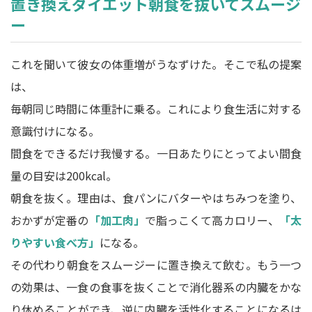
置き換えダイエット朝食を抜いてスムージ
ー
これを聞いて彼女の体重増がうなずけた。そこで私の提案
は、
毎朝同じ時間に体重計に乗る。これにより食生活に対する
意識付けになる。
間食をできるだけ我慢する。一日あたりにとってよい間食
量の目安は200kcal。
朝食を抜く。理由は、食パンにバターやはちみつを塗り、
おかずが定番の
「加工肉」
で脂っこくて高カロリー、
「太
りやすい食べ方」
になる。
その代わり朝食をスムージーに置き換えて飲む。もう一つ
の効果は、一食の食事を抜くことで消化器系の内臓をかな
り休めることができ、逆に内臓を活性化することになるは