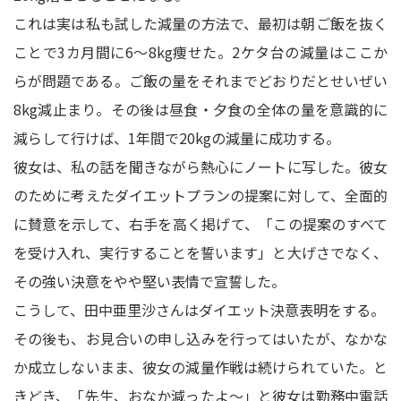
これは実は私も試した減量の方法で、最初は朝ご飯を抜く
ことで3カ月間に6～8kg痩せた。2ケタ台の減量はここか
らが問題である。ご飯の量をそれまでどおりだとせいぜい
8kg減止まり。その後は昼食・夕食の全体の量を意識的に
減らして行けば、1年間で20kgの減量に成功する。
彼女は、私の話を聞きながら熱心にノートに写した。彼女
のために考えたダイエットプランの提案に対して、全面的
に賛意を示して、右手を高く掲げて、「この提案のすべて
を受け入れ、実行することを誓います」と大げさでなく、
その強い決意をやや堅い表情で宣誓した。
こうして、田中亜里沙さんはダイエット決意表明をする。
その後も、お見合いの申し込みを行ってはいたが、なかな
か成立しないまま、彼女の減量作戦は続けられていた。と
きどき、「先生、おなか減ったよ～」と彼女は勤務中電話