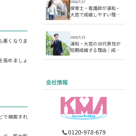
2026/7/17
保育士・看護師が浦和・
大宮で成婚しやすい理由
｜忙しい女性の婚活設計
2026/7/13
も悪くなりま
浦和・大宮の30代男性が
短期成婚する理由｜成婚
データに基づく7つの行
を高めましょ
動パターン
会社情報
どで検索すれ
0120-978-679