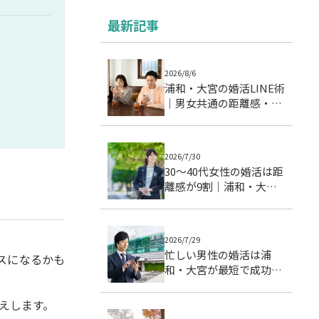
最新記事
2026/8/6
浦和・大宮の婚活LINE術
｜男女共通の距離感・頻
度・温度差を整える実践
ガイド
2026/7/30
30〜40代女性の婚活は距
離感が9割｜浦和・大宮
で成婚につながる交際ス
テップとデート戦略
2026/7/29
忙しい男性の婚活は浦
スになるかも
和・大宮が最短で成功す
る理由｜成婚データで徹
底分析
えします。