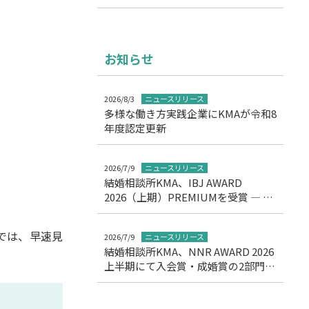
お知らせ
2026/8/3
ニュースリリース
多様な働き方実践企業にKMAが令和8
年度認定更新
2026/7/9
ニュースリリース
結婚相談所KMA、IBJ AWARD
2026（上期）PREMIUMを受賞 ― 11
期連続の高評価を達成
では、早速見
2026/7/9
ニュースリリース
結婚相談所KMA、NNR AWARD 2026
上半期にて入会賞・成婚賞の2部門受
賞について