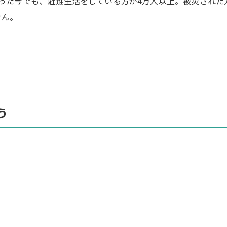
年経った今でも、避難生活をしている方が4万人以上。被災され
せん。
。
う