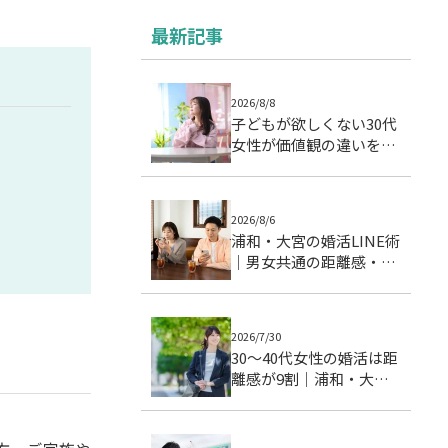
最新記事
2026/8/8
子どもが欲しくない30代
女性が価値観の違いを乗
り越えた婚活成功例｜成
婚ストーリー
2026/8/6
浦和・大宮の婚活LINE術
｜男女共通の距離感・頻
度・温度差を整える実践
ガイド
2026/7/30
30〜40代女性の婚活は距
離感が9割｜浦和・大宮
で成婚につながる交際ス
テップとデート戦略