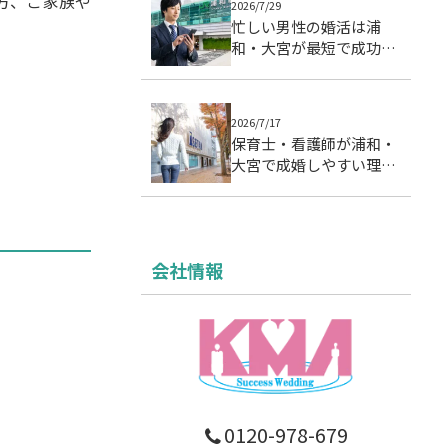
た方、ご家族や
2026/7/29
忙しい男性の婚活は浦
和・大宮が最短で成功す
る理由｜成婚データで徹
底分析
2026/7/17
保育士・看護師が浦和・
大宮で成婚しやすい理由
｜忙しい女性の婚活設計
会社情報
0120-978-679