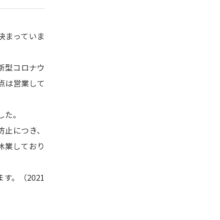
決まっていま
新型コロナウ
時点は営業して
した。
防止につき、
時休業しており
。（2021