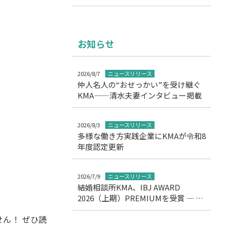
お知らせ
2026/8/7
ニュースリリース
仲人名人の“おせっかい”を受け継ぐ
KMA——清水夫妻インタビュー掲載
2026/8/3
ニュースリリース
多様な働き方実践企業にKMAが令和8
年度認定更新
2026/7/9
ニュースリリース
結婚相談所KMA、IBJ AWARD
2026（上期）PREMIUMを受賞 ― 11
期連続の高評価を達成
ん！ ぜひ読