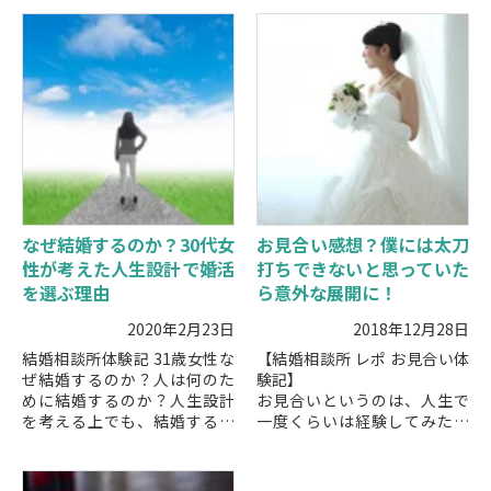
なぜ結婚するのか？30代女
お見合い感想？僕には太刀
性が考えた人生設計で婚活
打ちできないと思っていた
を選ぶ理由
ら意外な展開に！
2020年2月23日
2018年12月28日
結婚相談所体験記 31歳女性な
【結婚相談所 レポ お見合い体
ぜ結婚するのか？人は何のた
験記】
めに結婚するのか？人生設計
お見合いというのは、人生で
を考える上でも、結婚する意
一度くらいは経験してみたい
味や理由を考えることがある
ものですよね。でも、実際に
と思います。今回は、なぜ結
お見合いをするとなると、ど
婚しないといけないのか？と
んな人と出会えるのか、どん