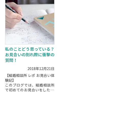
疑問に思...
な話をすればいいのか、どん
な...
私のことどう思っている？
お見合いの別れ際に衝撃の
質問！
2018年12月21日
【結婚相談所 レポ お見合い体
験記】
このブログでは、結婚相談所
で初めてのお見合いをした43
歳男性と42歳美人看護師との
お見合い別れ際の会話を綴っ
た婚活体験記です。京王プラ
ザホテルで行われたお見合...