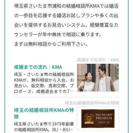
埼玉県さいたま市浦和の結婚相談所KMAでは婚活
の一歩目を応援する婚活お試しプランや多くの出
会いを提供するお見合いシステム、経験豊富なカ
ウンセラーが年中無休で相談に乗ります。
まずは無料相談からご利用下さい。
成婚までの流れ｜KMA
成婚までの流れ｜KMA
埼玉・さいたま市の結婚相談所
KMAが、無料相談から入会、お
見合い、仮交際、真剣交際、プ
ロポーズ、成婚退会までの7ス
テップをわかりやすく解説。仲
人カウンセラーが伴走する安心
埼玉の結婚相談所KMAの特徴
の婚活サポート。
埼玉の結婚相談所KMAの特
徴
埼玉県さいたま市で1979年創業
の結婚相談所KMA。IBJ・BIU・