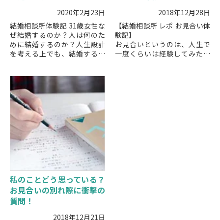
2020年2月23日
2018年12月28日
結婚相談所体験記 31歳女性な
【結婚相談所 レポ お見合い体
ぜ結婚するのか？人は何のた
験記】
めに結婚するのか？人生設計
お見合いというのは、人生で
を考える上でも、結婚する意
一度くらいは経験してみたい
味や理由を考えることがある
ものですよね。でも、実際に
と思います。今回は、なぜ結
お見合いをするとなると、ど
婚しないといけないのか？と
んな人と出会えるのか、どん
疑問に思...
な話をすればいいのか、どん
な...
私のことどう思っている？
お見合いの別れ際に衝撃の
質問！
2018年12月21日