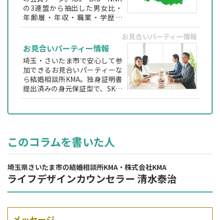
の3連盟から抽出した男女比・
年齢層・年収・職業・学歴な
ど、埼玉で婚活する方が実際に
出会える会員層をわかりやすく
お見合いパーティー情報
解説します。
お見合いパーティー情報
埼玉・さいたま市で安心して参
加できるお見合いパーティーな
ら結婚相談所KMA。独身証明書
提出済みの身元保証型で、SK法
による心が通う交流やビュッフ
ェ形式の自然な会話が魅力。30
代〜60代向けの婚活パーティー
を定期開催しています。
このコラムを書いた人
埼玉県さいたま市の結婚相談所KMA・株式会社KMA
ライフデザインカウンセラー 清水泰治
メッセージ