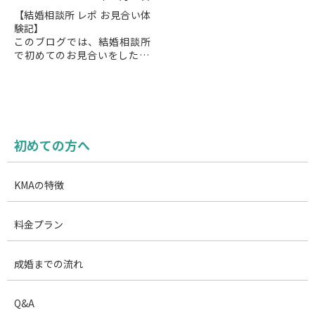
【結婚相談所 レポ お見合い体
験記】
このブログでは、結婚相談所
で初めてのお見合いをした43
歳男性と42歳美人看護師との
お見合い別れ際の会話を綴っ
た婚活体験記です。京王プラ
ザホテルで行われたお見合...
初めての方へ
KMAの特徴
料金プラン
成婚までの流れ
Q&A