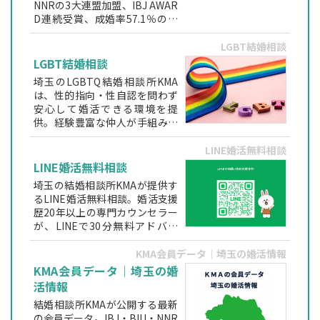
NNRの3大連盟加盟、IBJ AWAR
D連続受賞、成婚率57.1％の実
績を持つ地域密着型相談所で
す。専門資格を持つカウンセラ
LGBT結婚相談
ーが婚約まで伴走します。
LGBT結婚相談
埼玉のLGBTQ結婚相談所KMA
は、性的指向・性自認を問わず
安心して婚活できる環境を提
供。経験豊富な仲人が手組みで
お見合いを調整し、身元保証型
で理想のパートナー探しをサポ
LINE婚活無料相談
ートします。
LINE婚活無料相談
埼玉の結婚相談所KMAが提供す
るLINE婚活無料相談。婚活支援
歴20年以上の専門カウンセラー
が、LINEで30分無料アドバイ
ス。匿名OK・初心者でも安心し
て相談できます。
KMA会員データ｜埼玉の婚活情報
KMA会員データ｜埼玉の婚
活情報
結婚相談所KMAが公開する最新
の会員データ。IBJ・BIU・NNR