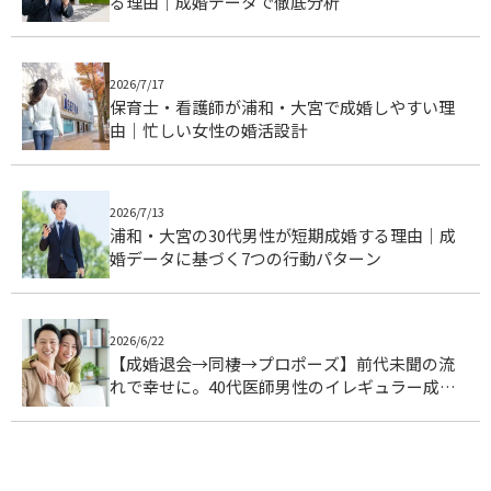
る理由｜成婚データで徹底分析
2026/7/17
保育士・看護師が浦和・大宮で成婚しやすい理
由｜忙しい女性の婚活設計
2026/7/13
浦和・大宮の30代男性が短期成婚する理由｜成
婚データに基づく7つの行動パターン
2026/6/22
【成婚退会→同棲→プロポーズ】前代未聞の流
れで幸せに。40代医師男性のイレギュラー成婚
ストーリー