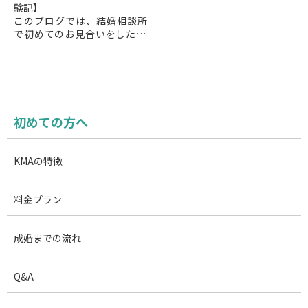
験記】
このブログでは、結婚相談所
で初めてのお見合いをした43
歳男性と42歳美人看護師との
お見合い別れ際の会話を綴っ
た婚活体験記です。京王プラ
ザホテルで行われたお見合...
初めての方へ
KMAの特徴
料金プラン
成婚までの流れ
Q&A