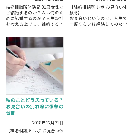
結婚相談所体験記 31歳女性な
【結婚相談所 レポ お見合い体
ぜ結婚するのか？人は何のた
験記】
めに結婚するのか？人生設計
お見合いというのは、人生で
を考える上でも、結婚する意
一度くらいは経験してみたい
味や理由を考えることがある
ものですよね。でも、実際に
と思います。今回は、なぜ結
お見合いをするとなると、ど
婚しないといけないのか？と
んな人と出会えるのか、どん
疑問に思...
な話をすればいいのか、どん
な...
私のことどう思っている？
お見合いの別れ際に衝撃の
質問！
2018年12月21日
【結婚相談所 レポ お見合い体