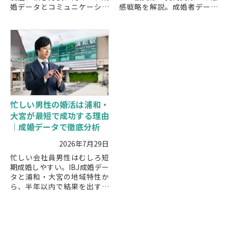
婚データとコミュニケーショ
感戦略を解説。成婚者データ
ン指導の知見から、自然に続
をもとに、地域特性を活かし
くLINEのコツと地域特性に合
たデートの進め方と成功ポイ
った進め方を解説します。
ントを紹介します。
忙しい男性の婚活は浦和・
大宮が最短で成功する理由
｜成婚データで徹底分析
2026年7月29日
忙しい会社員男性はむしろ短
期成婚しやすい。IBJ成婚デー
タと浦和・大宮の地域特性か
ら、半年以内で結果を出す最
短ルートを解説。忙しい男性
専用の婚活戦略も紹介。