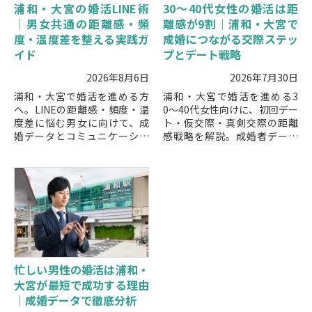
浦和・大宮の婚活LINE術
30〜40代女性の婚活は距
｜男女共通の距離感・頻
離感が9割｜浦和・大宮で
度・温度差を整える実践ガ
成婚につながる交際ステッ
イド
プとデート戦略
2026年8月6日
2026年7月30日
浦和・大宮で婚活を進める方
浦和・大宮で婚活を進める3
へ。LINEの距離感・頻度・温
0〜40代女性向けに、初回デー
度差に悩む男女に向けて、成
ト・仮交際・真剣交際の距離
婚データとコミュニケーショ
感戦略を解説。成婚者データ
ン指導の知見から、自然に続
をもとに、地域特性を活かし
くLINEのコツと地域特性に合
たデートの進め方と成功ポイ
った進め方を解説します。
ントを紹介します。
忙しい男性の婚活は浦和・
大宮が最短で成功する理由
｜成婚データで徹底分析