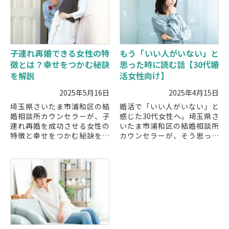
子連れ再婚できる女性の特
もう「いい人がいない」と
徴とは？幸せをつかむ秘訣
思った時に読む話【30代婚
を解説
活女性向け】
2025年5月16日
2025年4月15日
埼玉県さいたま市浦和区の結
婚活で「いい人がいない」と
婚相談所カウンセラーが、子
感じた30代女性へ。埼玉県さ
連れ再婚を成功させる女性の
いたま市浦和区の結婚相談所
特徴と幸せをつかむ秘訣を解
カウンセラーが、そう思って
説。子どもとの関係を大切に
しまう理由と前向きに進むた
しながら再婚を進めたい方に
めの具体的な対処法を解説し
役立つポイントを紹介しま
ます。
す。