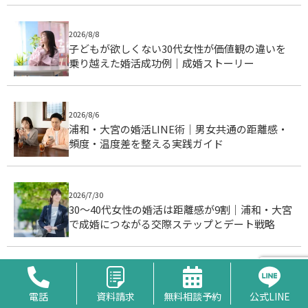
2026/8/8
子どもが欲しくない30代女性が価値観の違いを
乗り越えた婚活成功例｜成婚ストーリー
2026/8/6
浦和・大宮の婚活LINE術｜男女共通の距離感・
頻度・温度差を整える実践ガイド
2026/7/30
30〜40代女性の婚活は距離感が9割｜浦和・大宮
で成婚につながる交際ステップとデート戦略
2026/7/29
忙しい男性の婚活は浦和・大宮が最短で成功す
電話
資料請求
無料相談予約
公式LINE
る理由｜成婚データで徹底分析