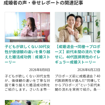
成婚者の声・幸せレポートの関連記事
子どもが欲しくない30代女
【成婚退会→同棲→プロポ
性が価値観の違いを乗り越
ーズ】前代未聞の流れで幸
えた婚活成功例｜成婚スト
せに。40代医師男性のイレ
ーリー
ギュラー成婚ストーリー
2026年8月8日
2026年6月22日
子どもが欲しくない30代女性
プロポーズ前に成婚退会？40
が、価値観の違いを丁寧な対
代医師男性が選んだ“同棲して
話で乗り越えた婚活成功例を
からプロポーズ”という前代未
ご紹介します。さいたま市の
聞の流れを実例で紹介。条件
結婚相談所KMAで寄り添いな
より安心感を重視した決断
がら進めた成婚ストーリーと
や、仲人20年の視点から見た
して、安心して読める実例で
注意点・成功のポイントを解