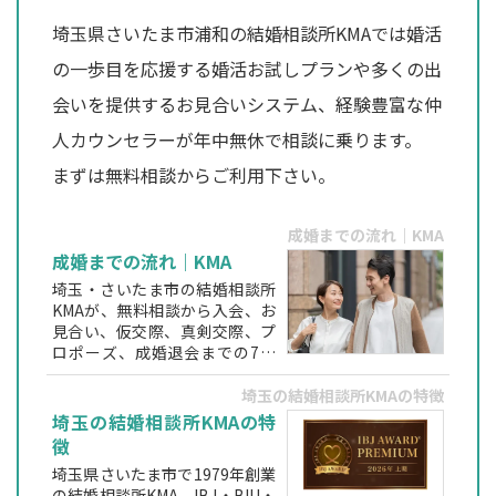
埼玉県さいたま市浦和の結婚相談所KMAでは婚活
の一歩目を応援する婚活お試しプランや多くの出
会いを提供するお見合いシステム、経験豊富な仲
人カウンセラーが年中無休で相談に乗ります。
まずは無料相談からご利用下さい。
成婚までの流れ｜KMA
成婚までの流れ｜KMA
埼玉・さいたま市の結婚相談所
KMAが、無料相談から入会、お
見合い、仮交際、真剣交際、プ
ロポーズ、成婚退会までの7ス
テップをわかりやすく解説。仲
人カウンセラーが伴走する安心
埼玉の結婚相談所KMAの特徴
の婚活サポート。
埼玉の結婚相談所KMAの特
徴
埼玉県さいたま市で1979年創業
の結婚相談所KMA。IBJ・BIU・