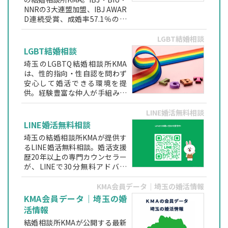
NNRの3大連盟加盟、IBJ AWAR
D連続受賞、成婚率57.1％の実
績を持つ地域密着型相談所で
す。専門資格を持つカウンセラ
LGBT結婚相談
ーが婚約まで伴走します。
LGBT結婚相談
埼玉のLGBTQ結婚相談所KMA
は、性的指向・性自認を問わず
安心して婚活できる環境を提
供。経験豊富な仲人が手組みで
お見合いを調整し、身元保証型
で理想のパートナー探しをサポ
LINE婚活無料相談
ートします。
LINE婚活無料相談
埼玉の結婚相談所KMAが提供す
るLINE婚活無料相談。婚活支援
歴20年以上の専門カウンセラー
が、LINEで30分無料アドバイ
ス。匿名OK・初心者でも安心し
て相談できます。
KMA会員データ｜埼玉の婚活情報
KMA会員データ｜埼玉の婚
活情報
結婚相談所KMAが公開する最新