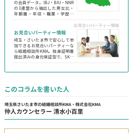
の会員データ。IBJ・BIU・NNR
の3連盟から抽出した男女比・
年齢層・年収・職業・学歴な
ど、埼玉で婚活する方が実際に
出会える会員層をわかりやすく
お見合いパーティー情報
解説します。
お見合いパーティー情報
埼玉・さいたま市で安心して参
加できるお見合いパーティーな
ら結婚相談所KMA。独身証明書
提出済みの身元保証型で、SK法
による心が通う交流やビュッフ
ェ形式の自然な会話が魅力。30
代〜60代向けの婚活パーティー
を定期開催しています。
このコラムを書いた人
埼玉県さいたま市の結婚相談所KMA・株式会社KMA
仲人カウンセラー 清水小百里