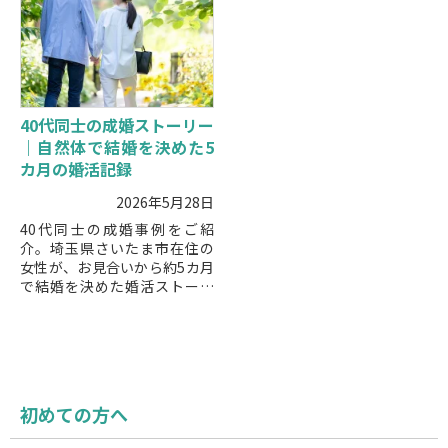
す。
説します。
40代同士の成婚ストーリー
｜自然体で結婚を決めた5
カ月の婚活記録
2026年5月28日
40代同士の成婚事例をご紹
介。埼玉県さいたま市在住の
女性が、お見合いから約5カ月
で結婚を決めた婚活ストーリ
ーです。自然体で話せる安心
感、現実的なテーマの共有、
丁寧に積み重ねた信頼が未来
につながりました。
初めての方へ