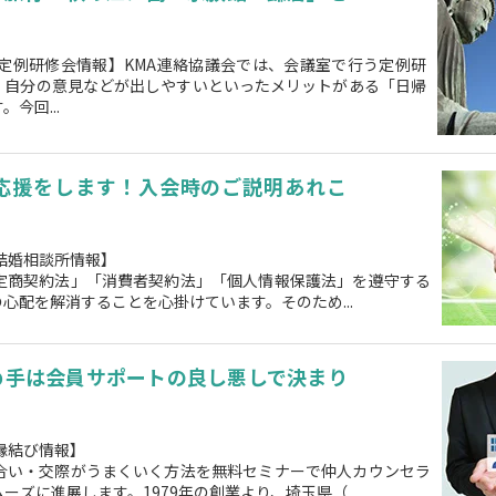
 定例研修会情報】KMA連絡協議会では、会議室で行う定例研
、自分の意見などが出しやすいといったメリットがある「日帰
今回...
応援をします！入会時のご説明あれこ
結婚相談所情報】
特定商契約法」「消費者契約法」「個人情報保護法」を遵守する
心配を解消することを心掛けています。そのため...
め手は会員サポートの良し悪しで決まり
縁結び情報】
見合い・交際がうまくいく方法を無料セミナーで仲人カウンセラ
ズに進展します。1979年の創業より、埼玉県（...