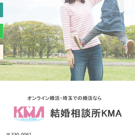
〒330-0061