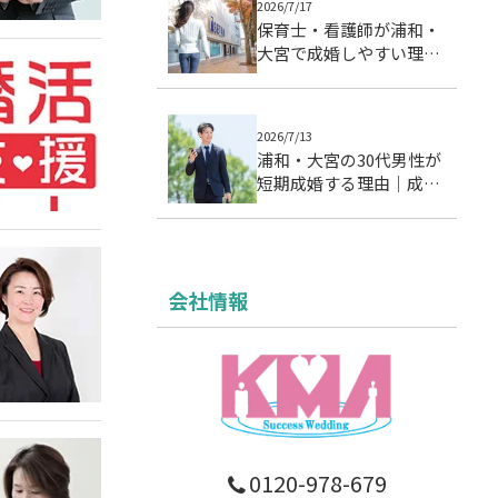
2026/7/17
保育士・看護師が浦和・
大宮で成婚しやすい理由
｜忙しい女性の婚活設計
2026/7/13
浦和・大宮の30代男性が
短期成婚する理由｜成婚
データに基づく7つの行
動パターン
会社情報
0120-978-679