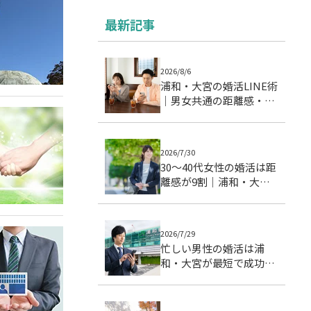
最新記事
2026/8/6
浦和・大宮の婚活LINE術
｜男女共通の距離感・頻
度・温度差を整える実践
ガイド
2026/7/30
30〜40代女性の婚活は距
離感が9割｜浦和・大宮
で成婚につながる交際ス
テップとデート戦略
2026/7/29
忙しい男性の婚活は浦
和・大宮が最短で成功す
る理由｜成婚データで徹
底分析