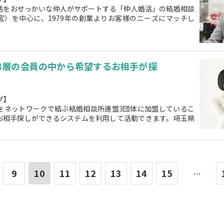
話をおせっかいな仲人がサポートする「仲人婚活」の結婚相談
宮）を中心に、1979年の創業よりお客様のニーズにマッチし
齢層の会員の中から希望するお相手が探
グ】
国をネットワークで結ぶ結婚相談所連盟3団体に加盟しているこ
お相手探しができるシステムを利用して活動できます。埼玉県
9
10
11
12
13
14
15
…