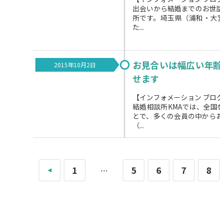
出会いから結婚までのお世
所です。埼玉県（浦和・大
た...
お見合いは幅広い年
2015年10月2日
せます
【インフォメーション ブロ
結婚相談所KMAでは、全
とで、多くの会員の中から
（...
«
1
5
6
7
8
…