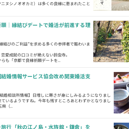
クニヌシノオオカミ）は多くの良縁に恵まれたこと
祈願｜縁結びデートで婚活が前進する理
縁結びのご利益”を求める多くの参拝者で賑わいま
、恋愛成就の口コミが絶えない鈴虫寺。
らも「京都で良縁祈願デートを...
国結婚情報サービス協会改め関東婚活支
 結婚相談所情報】日増しに寒さが身にしみるようになりまし
来ているようですね。今年も残すところあとわずかとなりまし
（...
り旅行「秋の江ノ島・水族館・鎌倉」を