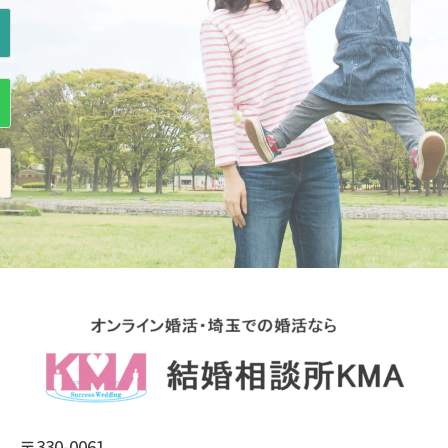
〒330-0061