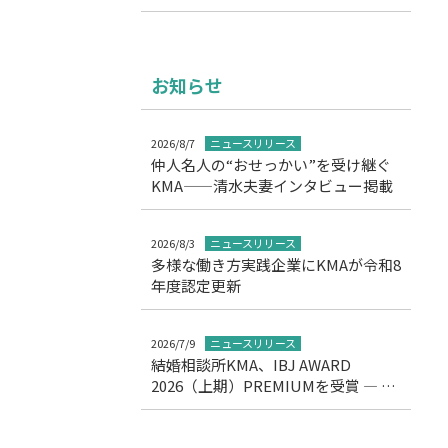
お知らせ
2026/8/7
ニュースリリース
仲人名人の“おせっかい”を受け継ぐ
KMA——清水夫妻インタビュー掲載
2026/8/3
ニュースリリース
多様な働き方実践企業にKMAが令和8
年度認定更新
2026/7/9
ニュースリリース
結婚相談所KMA、IBJ AWARD
2026（上期）PREMIUMを受賞 ― 11
期連続の高評価を達成