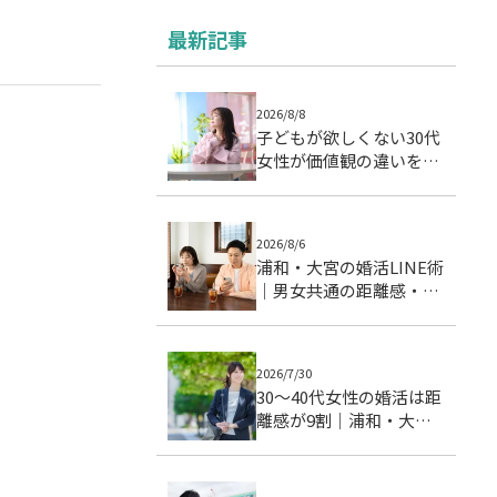
最新記事
2026/8/8
子どもが欲しくない30代
女性が価値観の違いを乗
り越えた婚活成功例｜成
婚ストーリー
2026/8/6
浦和・大宮の婚活LINE術
｜男女共通の距離感・頻
度・温度差を整える実践
ガイド
2026/7/30
30〜40代女性の婚活は距
離感が9割｜浦和・大宮
で成婚につながる交際ス
テップとデート戦略