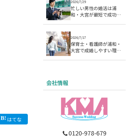
2026/7/29
忙しい男性の婚活は浦
和・大宮が最短で成功す
る理由｜成婚データで徹
底分析
2026/7/17
保育士・看護師が浦和・
大宮で成婚しやすい理由
｜忙しい女性の婚活設計
会社情報
はてな
0120-978-679