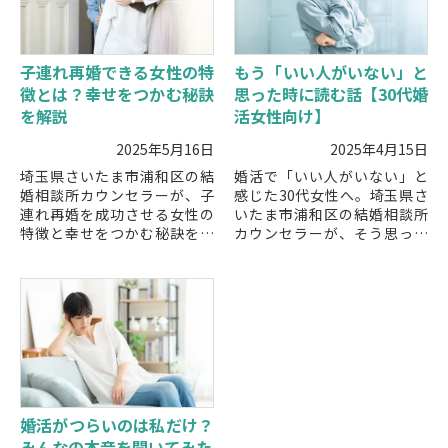
子連れ再婚できる女性の特
もう「いい人がいない」と
徴とは？幸せをつかむ秘訣
思った時に読む話【30代婚
を解説
活女性向け】
2025年5月16日
2025年4月15日
埼玉県さいたま市浦和区の結
婚活で「いい人がいない」と
婚相談所カウンセラーが、子
感じた30代女性へ。埼玉県さ
連れ再婚を成功させる女性の
いたま市浦和区の結婚相談所
特徴と幸せをつかむ秘訣を解
カウンセラーが、そう思って
説。子どもとの関係を大切に
しまう理由と前向きに進むた
しながら再婚を進めたい方に
めの具体的な対処法を解説し
役立つポイントを紹介しま
ます。
す。
婚活がつらいのは私だけ？
みんなの本音を聞いてみた