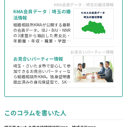
て相談できます。
KMA会員データ｜埼玉の婚活情報
KMA会員データ｜埼玉の婚
活情報
結婚相談所KMAが公開する最新
の会員データ。IBJ・BIU・NNR
の3連盟から抽出した男女比・
年齢層・年収・職業・学歴な
ど、埼玉で婚活する方が実際に
出会える会員層をわかりやすく
お見合いパーティー情報
解説します。
お見合いパーティー情報
埼玉・さいたま市で安心して参
加できるお見合いパーティーな
ら結婚相談所KMA。独身証明書
提出済みの身元保証型で、SK法
による心が通う交流やビュッフ
ェ形式の自然な会話が魅力。30
代〜60代向けの婚活パーティー
を定期開催しています。
このコラムを書いた人