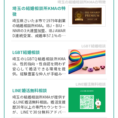
人カウンセラーが伴走する安心
埼玉の結婚相談所KMAの特徴
の婚活サポート。
埼玉の結婚相談所KMAの特
徴
埼玉県さいたま市で1979年創業
の結婚相談所KMA。IBJ・BIU・
NNRの3大連盟加盟、IBJ AWAR
D連続受賞、成婚率57.1％の実
績を持つ地域密着型相談所で
す。専門資格を持つカウンセラ
LGBT結婚相談
ーが婚約まで伴走します。
LGBT結婚相談
埼玉のLGBTQ結婚相談所KMA
は、性的指向・性自認を問わず
安心して婚活できる環境を提
供。経験豊富な仲人が手組みで
お見合いを調整し、身元保証型
で理想のパートナー探しをサポ
LINE婚活無料相談
ートします。
LINE婚活無料相談
埼玉の結婚相談所KMAが提供す
るLINE婚活無料相談。婚活支援
歴20年以上の専門カウンセラー
が、LINEで30分無料アドバイ
ス。匿名OK・初心者でも安心し