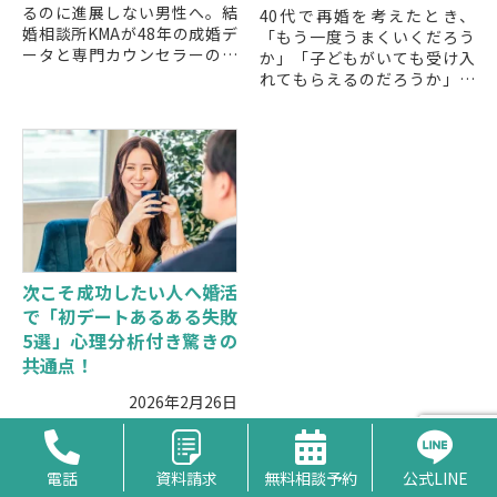
るのに進展しない男性へ。結
40代で再婚を考えたとき、
婚相談所KMAが48年の成婚デ
「もう一度うまくいくだろう
ータと専門カウンセラーのノ
か」「子どもがいても受け入
ウハウを活かし、プロフィー
れてもらえるのだろうか」と
ル改善・メッセージ戦略・デ
いった不安が頭をよぎる方は
ート支援をマンツーマンで伴
少なくありません。仕事や子
走。単発・半年・1年の3プラ
育てに追われる日々の中で、
ンで最短の成果へ導きます。
新しい出会...
次こそ成功したい人へ婚活
で「初デートあるある失敗
5選」心理分析付き驚きの
共通点！
2026年2月26日
婚活を始めたものの、初デー
トのあとに「何がいけなかっ
たのだろう」と振り返った経
電話
資料請求
無料相談予約
公式LINE
験はありませんか。会話もそ