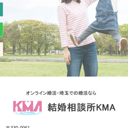
〒330-0061