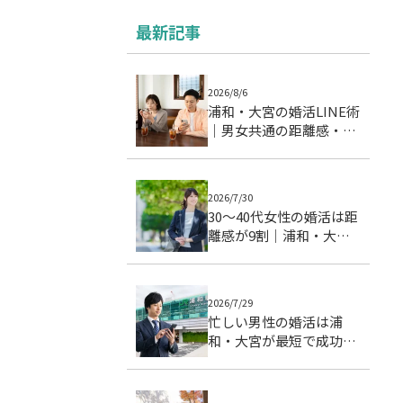
最新記事
2026/8/6
浦和・大宮の婚活LINE術
｜男女共通の距離感・頻
度・温度差を整える実践
ガイド
2026/7/30
30〜40代女性の婚活は距
離感が9割｜浦和・大宮
で成婚につながる交際ス
テップとデート戦略
2026/7/29
忙しい男性の婚活は浦
和・大宮が最短で成功す
る理由｜成婚データで徹
底分析