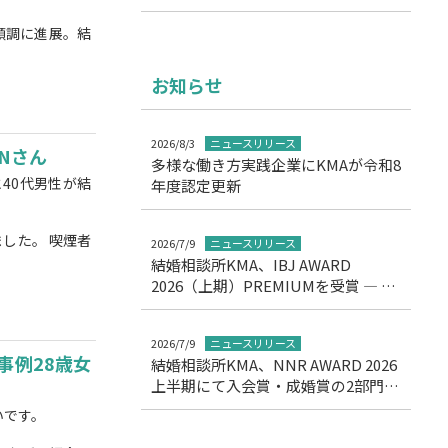
順調に進展。結
お知らせ
2026/8/3
ニュースリリース
Nさん
多様な働き方実践企業にKMAが令和8
40代男性が結
年度認定更新
した。 喫煙者
2026/7/9
ニュースリリース
結婚相談所KMA、IBJ AWARD
2026（上期）PREMIUMを受賞 ― 11
期連続の高評価を達成
2026/7/9
ニュースリリース
事例28歳女
結婚相談所KMA、NNR AWARD 2026
上半期にて入会賞・成婚賞の2部門受
賞について
いです。