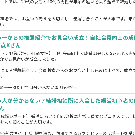
ートでは、20代の女性と40代の男性が年齢の違いを乗り越えて結婚し
る結婚では、お互いの考えを大切にし、理解し合うことが大事です。年
...
ラーからの推薦紹介でお見合い成立！自社会員同士の成
1歳Kさん
ト：47歳男性、41歳女性】 自社会員同士で成婚退会したSさんとKさ
介でお見合いが成立しました。
ーによる推薦紹介は、会員検索からのお見合い申し込みに比べて、成立
す。
のデータだけでは分からない雰囲気や価...
う人が分からない？結婚相談所に入会した婚活初心者の
さん
の成婚レポート】 婚活において自己分析は非常に重要なプロセスです。
をよく知ることが大切です。
初心者男性が自己理解を深め、信頼できるカウンセラーのサポートを受