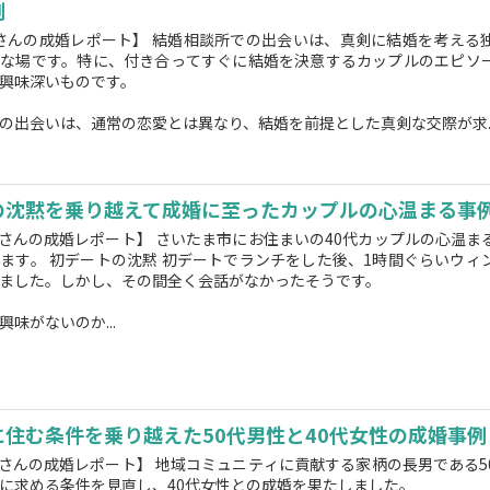
例
Iさんの成婚レポート】 結婚相談所での出会いは、真剣に結婚を考える
要な場です。特に、付き合ってすぐに結婚を決意するカップルのエピソ
興味深いものです。
の出会いは、通常の恋愛とは異なり、結婚を前提とした真剣な交際が求..
の沈黙を乗り越えて成婚に至ったカップルの心温まる事
Nさんの成婚レポート】 さいたま市にお住まいの40代カップルの心温ま
ます。 初デートの沈黙 初デートでランチをした後、1時間ぐらいウィ
ました。しかし、その間全く会話がなかったそうです。
味がないのか...
に住む条件を乗り越えた50代男性と40代女性の成婚事例
Tさんの成婚レポート】 地域コミュニティに貢献する家柄の長男である5
に求める条件を見直し、40代女性との成婚を果たしました。