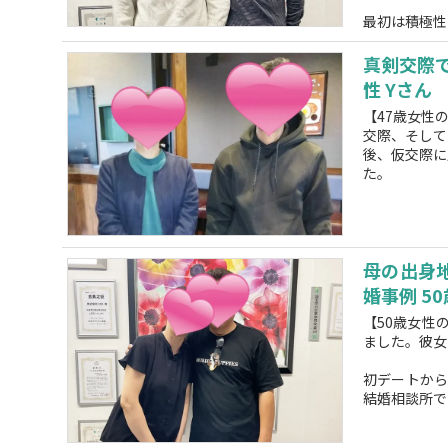
最初は積極性
真剣交際
性 Yさん
【47歳女性
交際、そして
後、仮交際に
た。
母の出身
婚事例 5
【50歳女性
ました。彼女
初デートか
結婚相談所で出