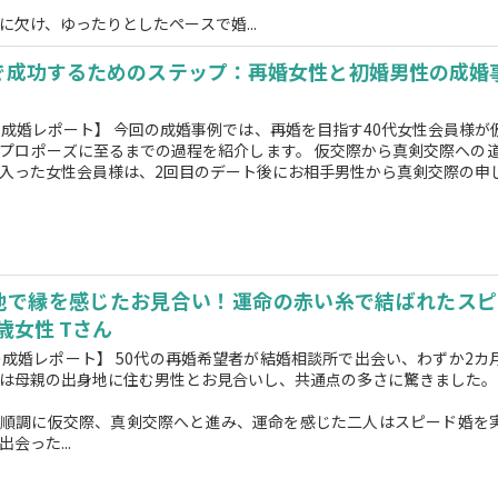
に欠け、ゆったりとしたペースで婚...
で成功するためのステップ：再婚女性と初婚男性の成婚事
の成婚レポート】 今回の成婚事例では、再婚を目指す40代女性会員様が
プロポーズに至るまでの過程を紹介します。 仮交際から真剣交際への道
入った女性会員様は、2回目のデート後にお相手男性から真剣交際の申
地で縁を感じたお見合い！運命の赤い糸で結ばれたスピ
0歳女性 Tさん
の成婚レポート】 50代の再婚希望者が結婚相談所で出会い、わずか2カ
は母親の出身地に住む男性とお見合いし、共通点の多さに驚きました。
ら順調に仮交際、真剣交際へと進み、運命を感じた二人はスピード婚を
会った...