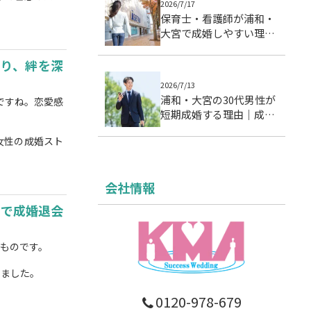
2026/7/17
保育士・看護師が浦和・
大宮で成婚しやすい理由
｜忙しい女性の婚活設計
り、絆を深
2026/7/13
浦和・大宮の30代男性が
ですね。恋愛感
短期成婚する理由｜成婚
データに基づく7つの行
女性の成婚スト
動パターン
会社情報
月で成婚退会
ぶものです。
いました。
0120-978-679