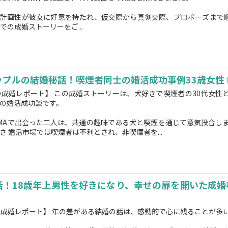
や計画性が彼女に好意を持たれ、仮交際から真剣交際、プロポーズまで
での成婚ストーリーをご...
ップルの結婚秘話！喫煙者同士の婚活成功事例33歳女性 
の成婚レポート】 この成婚ストーリーは、犬好きで喫煙者の30代女性と
の婚活成功談です。
MAで出会った二人は、共通の趣味である犬と喫煙を通じて意気投合しま
さ 婚活市場では喫煙者は不利とされ、非喫煙者を...
活！18歳年上男性を好きになり、幸せの扉を開いた成婚
の成婚レポート】 年の差がある結婚の話は、感動的で心に残ることが多