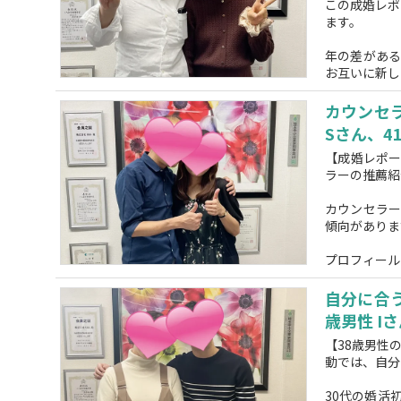
この成婚レポ
ます。
年の差があ
お互いに新しい
カウンセ
Sさん、4
【成婚レポー
ラーの推薦紹
カウンセラ
傾向がありま
プロフィール
自分に合
歳男性 I
【38歳男性
動では、自分
30代の婚活