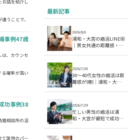
たお話を紹介し
最新記事
が違うことで、
2026/8/6
婚事例47歳
浦和・大宮の婚活LINE術
｜男女共通の距離感・頻
度・温度差を整える実践
んは、カウンセ
ガイド
2026/7/30
する確率が高い
30〜40代女性の婚活は距
離感が9割｜浦和・大宮
で成婚につながる交際ス
テップとデート戦略
成功事例38
2026/7/29
忙しい男性の婚活は浦
和・大宮が最短で成功す
結婚相談所の活
る理由｜成婚データで徹
底分析
けて理想のパー