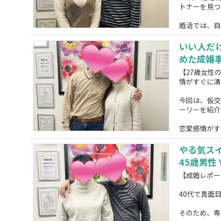
トナーを見つ
婚活では、自己
いい人だ
めた成婚事
【27歳女性
情がすぐに湧
今回は、仮交
ーリーを紹介
恋愛感情がす
やる気ス
45歳男性 
【成婚レポー
40代で真面
そのため、専