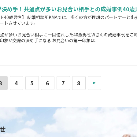
が決め手！共通点が多いお見合い相手との成婚事例40歳男
ト40歳男性】 結婚相談所KMAでは、多くの方が理想のパートナーと出
ートさせています。
点が多いお見合い相手に一目惚れした40歳男性Wさんの成婚事例をご紹
印象が交際の決め手になる お見合いの第一印象は...
3
4
5
6
7
8
»
せ