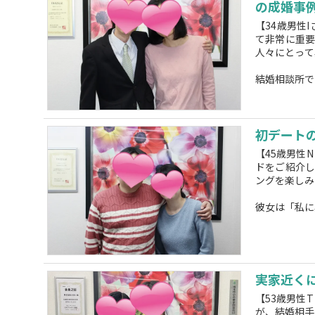
の成婚事
【34歳男性
て非常に重
人々にとって
結婚相談所で
初デート
【45歳男性
ドをご紹介し
ングを楽しみ
彼女は「私に興
実家近く
【53歳男性
が、結婚相手