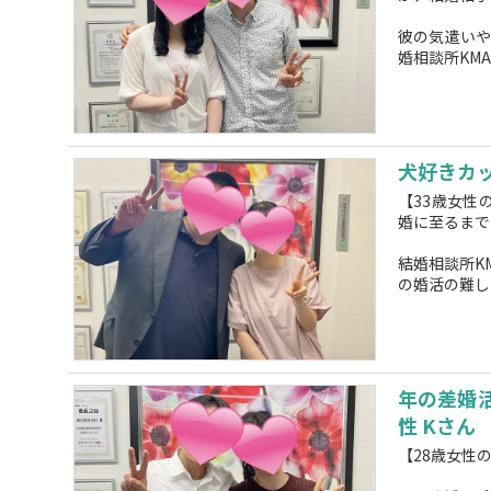
彼の気遣い
婚相談所KMA
犬好きカ
【33歳女性
婚に至るまで
結婚相談所K
の婚活の難し
年の差婚
性 Kさん
【28歳女性