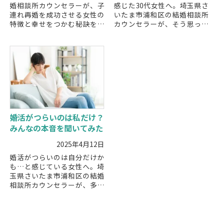
婚相談所カウンセラーが、子
感じた30代女性へ。埼玉県さ
連れ再婚を成功させる女性の
いたま市浦和区の結婚相談所
特徴と幸せをつかむ秘訣を解
カウンセラーが、そう思って
説。子どもとの関係を大切に
しまう理由と前向きに進むた
しながら再婚を進めたい方に
めの具体的な対処法を解説し
役立つポイントを紹介しま
ます。
す。
婚活がつらいのは私だけ？
みんなの本音を聞いてみた
2025年4月12日
婚活がつらいのは自分だけか
も…と感じている女性へ。埼
玉県さいたま市浦和区の結婚
相談所カウンセラーが、多く
の婚活女性が抱える本音と、
つらさを軽くするためのヒン
トをわかりやすく解説しま