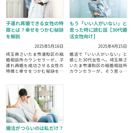
子連れ再婚できる女性の特
もう「いい人がいない」と
徴とは？幸せをつかむ秘訣
思った時に読む話【30代婚
を解説
活女性向け】
2025年5月16日
2025年4月15日
埼玉県さいたま市浦和区の結
婚活で「いい人がいない」と
婚相談所カウンセラーが、子
感じた30代女性へ。埼玉県さ
連れ再婚を成功させる女性の
いたま市浦和区の結婚相談所
特徴と幸せをつかむ秘訣を解
カウンセラーが、そう思って
説。子どもとの関係を大切に
しまう理由と前向きに進むた
しながら再婚を進めたい方に
めの具体的な対処法を解説し
役立つポイントを紹介しま
ます。
す。
婚活がつらいのは私だけ？