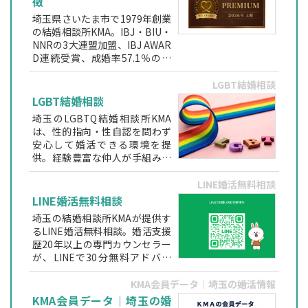
徴
埼玉県さいたま市で1979年創業
の結婚相談所KMA。IBJ・BIU・
NNRの3大連盟加盟、IBJ AWAR
D連続受賞、成婚率57.1％の実
績を持つ地域密着型相談所で
す。専門資格を持つカウンセラ
LGBT結婚相談
ーが婚約まで伴走します。
LGBT結婚相談
埼玉のLGBTQ結婚相談所KMA
は、性的指向・性自認を問わず
安心して婚活できる環境を提
供。経験豊富な仲人が手組みで
お見合いを調整し、身元保証型
で理想のパートナー探しをサポ
LINE婚活無料相談
ートします。
LINE婚活無料相談
埼玉の結婚相談所KMAが提供す
るLINE婚活無料相談。婚活支援
歴20年以上の専門カウンセラー
が、LINEで30分無料アドバイ
ス。匿名OK・初心者でも安心し
て相談できます。
KMA会員データ｜埼玉の婚活情報
KMA会員データ｜埼玉の婚