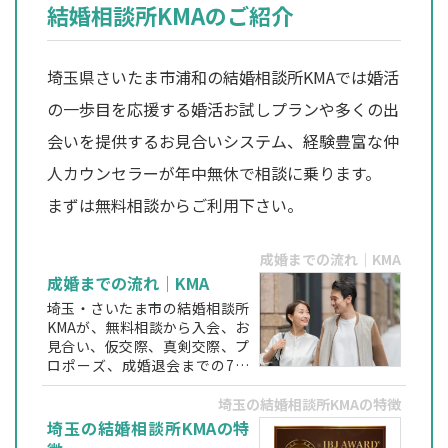
結婚相談所KMAのご紹介
埼玉県さいたま市浦和の結婚相談所KMAでは婚活
の一歩目を応援する婚活お試しプランや多くの出
会いを提供するお見合いシステム、経験豊富な仲
人カウンセラーが年中無休で相談に乗ります。
まずは無料相談からご利用下さい。
成婚までの流れ｜KMA
成婚までの流れ｜KMA
埼玉・さいたま市の結婚相談所
KMAが、無料相談から入会、お
見合い、仮交際、真剣交際、プ
ロポーズ、成婚退会までの7ス
テップをわかりやすく解説。仲
人カウンセラーが伴走する安心
埼玉の結婚相談所KMAの特徴
の婚活サポート。
埼玉の結婚相談所KMAの特