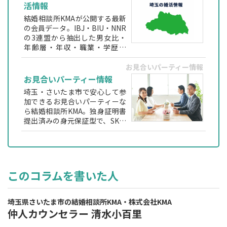
活情報
結婚相談所KMAが公開する最新
の会員データ。IBJ・BIU・NNR
の3連盟から抽出した男女比・
年齢層・年収・職業・学歴な
ど、埼玉で婚活する方が実際に
出会える会員層をわかりやすく
お見合いパーティー情報
解説します。
お見合いパーティー情報
埼玉・さいたま市で安心して参
加できるお見合いパーティーな
ら結婚相談所KMA。独身証明書
提出済みの身元保証型で、SK法
による心が通う交流やビュッフ
ェ形式の自然な会話が魅力。30
代〜60代向けの婚活パーティー
を定期開催しています。
このコラムを書いた人
埼玉県さいたま市の結婚相談所KMA・株式会社KMA
仲人カウンセラー 清水小百里